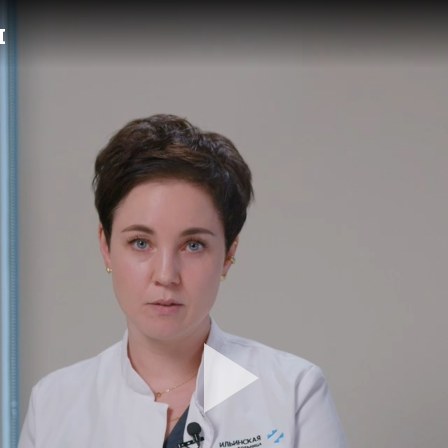
и
Pla