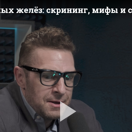
чных желёз: скрининг, мифы и
Pla