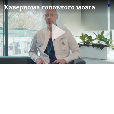
Кавернома головного мозга
Pla
Vid