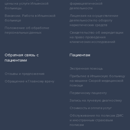
цены на услуги Ильинской
фармацевтической
больницы.
деятельности
Вакансии. Работа в Ильинской
Лицензия на осуществление
больнице
деятельности по обороту
наркотических средств
Положение об обработке
персональных данных
Свидетельство об аккредитации
на право проведения
клинических исследований
Обратная связь с
Пациентам
пациентами
Экстренная помощь
Отзывы и предложения
Прибытие в Ильинскую больницу
на машине Скорой медицинской
Обращение к Главному врачу
помощи
Первичному пациенту
Запись на лучевую диагностику
Стоимость и оплата услуг
Обслуживание по полисам ДМС
и иностранным страховым
полисам