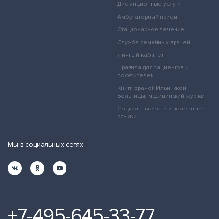
Дистанционные услуги
Амбулаторный прием
Стационарное лечение
Служба семейных врачей
Личный кабинет
Правила для пациентов и
посетителей
Книги врачей Ильинской
Больницы, медицинский журнал
Социальные сети и полезные
ссылки
Мы в социальных сетях
+7-495-645-33-77