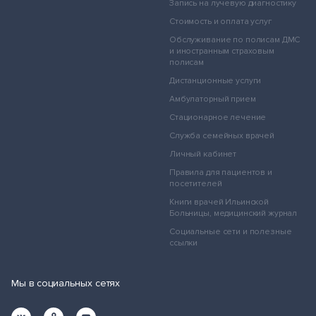
Запись на лучевую диагностику
Стоимость и оплата услуг
Обслуживание по полисам ДМС
и иностранным страховым
полисам
Дистанционные услуги
Амбулаторный прием
Стационарное лечение
Служба семейных врачей
Личный кабинет
Правила для пациентов и
посетителей
Книги врачей Ильинской
Больницы, медицинский журнал
Социальные сети и полезные
ссылки
Мы в социальных сетях