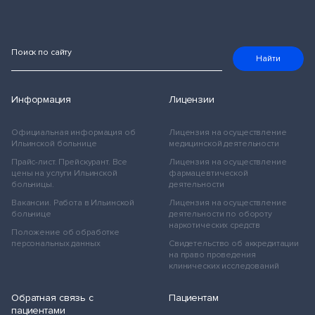
Поиск по сайту
Найти
Информация
Лицензии
Официальная информация об
Лицензия на осуществление
Ильинской больнице
медицинской деятельности
Прайс-лист. Прейскурант. Все
Лицензия на осуществление
цены на услуги Ильинской
фармацевтической
больницы.
деятельности
Вакансии. Работа в Ильинской
Лицензия на осуществление
больнице
деятельности по обороту
наркотических средств
Положение об обработке
персональных данных
Свидетельство об аккредитации
на право проведения
клинических исследований
Обратная связь с
Пациентам
пациентами