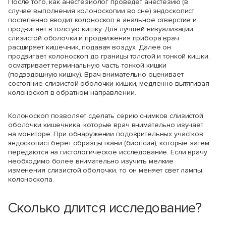
После того, как анестезиолог проведет анестезию (в
случае выполнения колоноскопии во сне) эндоскопист
постепенно вводит колоноскоп в анальное отверстие и
продвигает в толстую кишку. Для лучшей визуализации
слизистой оболочки и продвижения прибора врач
расширяет кишечник, подавая воздух. Далее он
продвигает колоноскоп до границы толстой и тонкой кишки,
осматривает терминальную часть тонкой кишки
(подвздошную кишку). Врач внимательно оценивает
состояние слизистой оболочки кишки, медленно вытягивая
колоноскоп в обратном направлении.
Колоноскоп позволяет сделать серию снимков слизистой
оболочки кишечника, которые врач внимательно изучает
на мониторе. При обнаружении подозрительных участков
эндоскопист берет образцы ткани (биопсия), которые затем
передаются на гистологическое исследование. Если врачу
необходимо более внимательно изучить мелкие
изменения слизистой оболочки, то он меняет свет лампы
колоноскопа.
Сколько длится исследование?