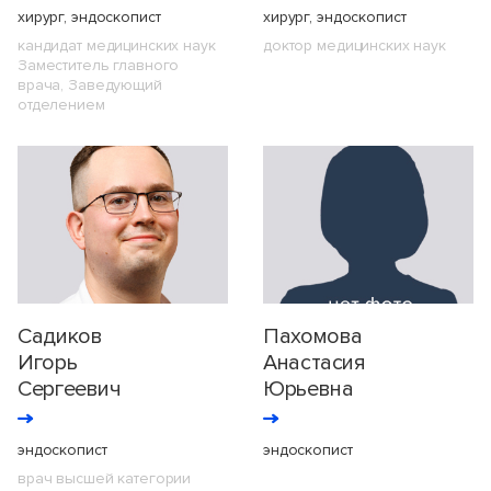
хирург, эндоскопист
хирург, эндоскопист
кандидат медицинских наук
доктор медицинских наук
Заместитель главного
врача, Заведующий
отделением
Садиков
Пахомова
Игорь
Анастасия
Сергеевич
Юрьевна
эндоскопист
эндоскопист
врач высшей категории