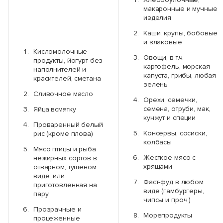
макаронные и мучные
изделия
Каши, крупы, бобовые
и злаковые
Кисломолочные
Овощи, в т.ч.
продукты, йогурт без
картофель, морская
наполнителей и
капуста, грибы, любая
красителей, сметана
зелень
Сливочное масло
Орехи, семечки,
семена, отруби, мак,
Яйца всмятку
кунжут и специи
Проваренный белый
Консервы, сосиски,
рис (кроме плова)
колбасы
Мясо птицы и рыба
Жесткое мясо с
нежирных сортов в
хрящами
отварном, тушеном
виде, или
Фаст-фуд в любом
приготовленная на
виде (гамбургеры,
пару
чипсы и проч.)
Прозрачные и
Морепродукты
процеженные