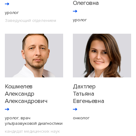
Олеговна
уролог
уролог
Заведующий отделением
Кошмелев
Дахтлер
Александр
Татьяна
Александрович
Евгеньевна
уролог, врач
онколог
ультразвуковой диагностики
кандидат медицинских наук