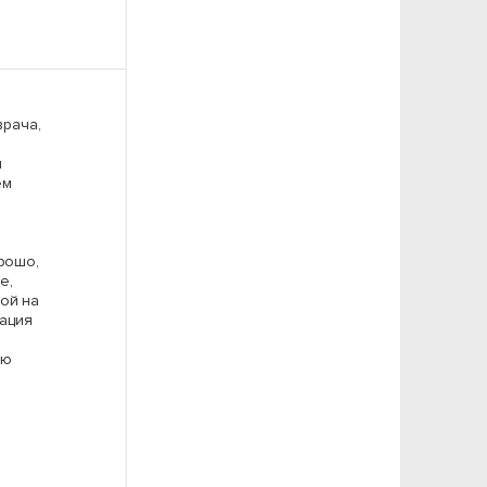
врача,
ч
ём
рошо,
е,
ой на
рация
аю