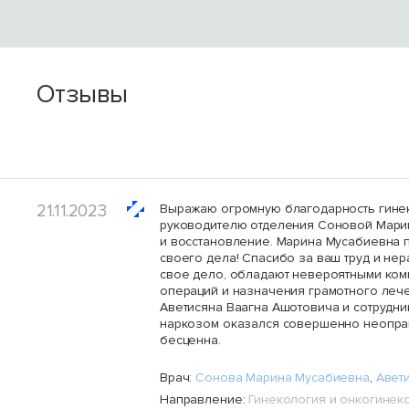
Отзывы
Отделение акушерства и
Современная
афия
гинекологии Ильинской
онкогинекология
больницы
21.11.2023
Выражаю огромную благодарность гине
руководителю отделения Соновой Мари
и восстановление. Марина Мусабиевна 
своего дела! Спасибо за ваш труд и не
свое дело, обладают невероятными ком
операций и назначения грамотного леч
Аветисяна Ваагна Ашотовича и сотрудн
наркозом оказался совершенно неоправ
бесценна.
Врач:
Сонова Марина Мусабиевна
,
Авет
Направление:
Гинекология и онкогинек