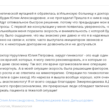
етической мутацией я обратилась в Ильинскую больницу к доктор
удик Юлии Александровне, и не прогадала! Пришла я к ним в над
найдут оптимальное быстрое решение, потому что предыдущие мои 
просы. С первой же консультации у меня появилась уверенность, ч
дальнейшем меня поразила скорость и внимательность с которой Б
у. Было ощущение, что мы знакомо уже давно и что я в надежных
но на связи и, кстати, часто выступала инициатором звонков и
.к. к некоторым докторам не дозвониться и не достучаться.
ктор Нуруллина Юлия Петровна, хирург-гинеколог - это ещё один
ок врачей, которых, я могу смело рекомендовать, и к которым со
 даже свою маму. Так вот, эти врачи организовали мне операцию
ом моргнуть. А в моей ситуации скорость была решающим фактором, 
о росла и не ответила на химиотерапию. Операции по гинекологии
али в один заход). Из наркоза я вышла вообще хорошо, хотя оче
ь анастезиологу! Я от всего сердца благодарю Зикиряходжаева А.Д
сокого профессионализма, эти прекрасные люди обладают тактично
ржать пациента в тяжелой ситуации!
Юлия Александровна
,
Зикиряходжаев Азиз Дильшодович
ология
,
Маммология