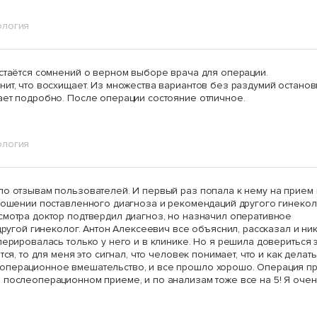
ология
остаётся сомнений о верном выборе врача для операции.
нит, что восхищает. Из множества вариантов без раздумий остано
ает подробно. После операции состояние отличное.
ология
о отзывам пользователей. И первый раз попала к нему на прием 
тношении поставленного диагноза и рекомендаций другого гинеко
смотра доктор подтвердил диагноз, но назначил оперативное
 другой гинеколог. Антон Алексеевич все объяснил, рассказал и ни
перировалась только у него и в клинике. Но я решила довериться 
ся, то для меня это сигнал, что человек понимает, что и как делать
операционное вмешательство, и все прошло хорошо. Операция п
 послеоперационном приеме, и по анализам тоже все на 5! Я оче