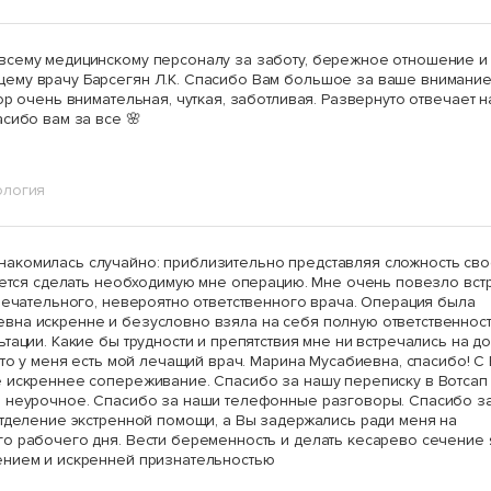
всему медицинскому персоналу за заботу, бережное отношение и
ему врачу Барсегян Л.К. Спасибо Вам большое за ваше внимание
ор очень внимательная, чуткая, заботливая. Развернуто отвечает н
асибо вам за все 🌸
ология
акомилась случайно: приблизительно представляя сложность св
ьмется сделать необходимую мне операцию. Мне очень повезло вст
амечательного, невероятно ответственного врача. Операция была
вна искренне и безусловно взяла на себя полную ответственност
тации. Какие бы трудности и препятствия мне ни встречались на д
что у меня есть мой лечащий врач. Марина Мусабиевна, спасибо! С
е искреннее сопереживание. Спасибо за нашу переписку в Вотсап
е неурочное. Спасибо за наши телефонные разговоры. Спасибо за
отделение экстренной помощи, а Вы задержались ради меня на
о рабочего дня. Вести беременность и делать кесарево сечение 
ением и искренней признательностью