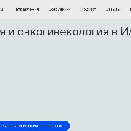
ам
Направления
Сотрудники
Подкаст
Отзывы
я и онкогинекология в И
олучить мнение врача дистанционно