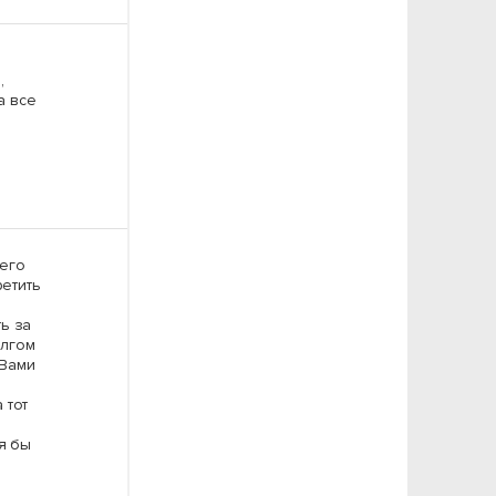
,
а все
оего
ретить
ь за
олгом
 Вами
 тот
я бы