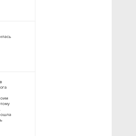
вилась
в
лога
коим
этому
.
рошла
нь