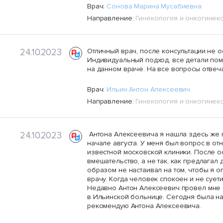
Врач:
Сонова Марина Мусабиевна
Направление:
Гинекология и онкогинек
24.10.2023
Отличный врач, после консультации не 
Индивидуальный подход, все детали пом
на данном враче. На все вопросы отвеч
Врач:
Ильин Антон Алексеевич
Направление:
Гинекология и онкогинек
24.10.2023
Антона Алексеевича я нашла здесь же п
начале августа. У меня был вопрос в о
известной московской клиники. После о
вмешательство, а не так, как предлагал
образом не настаивал на том, чтобы я о
врачу. Когда человек спокоен и не суетит
Недавно Антон Алексеевич провел мне 
в Ильинской больнице. Сегодня была на
рекомендую Антона Алексеевича.