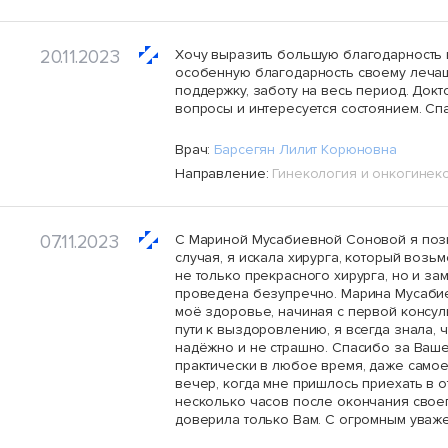
20.11.2023
Хочу выразить большую благодарность 
особенную благодарность своему лечащ
поддержку, заботу на весь период. Докт
вопросы и интересуется состоянием. Сп
Врач:
Барсегян Лилит Корюновна
Направление:
Гинекология и онкогинек
07.11.2023
С Мариной Мусабиевной Соновой я позн
случая, я искала хирурга, который воз
не только прекрасного хирурга, но и з
проведена безупречно. Марина Мусабие
моё здоровье, начиная с первой консуль
пути к выздоровлению, я всегда знала, 
надёжно и не страшно. Спасибо за Ваш
практически в любое время, даже само
вечер, когда мне пришлось приехать в 
несколько часов после окончания своег
доверила только Вам. С огромным уваж