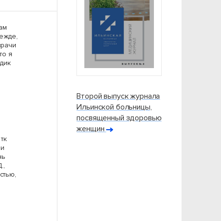
ам
ежде,
врачи
то я
удик
Второй выпуск журнала
Ильинской больницы,
посвященный здоровью
женщин
тк
 и
нь
.,
стью,