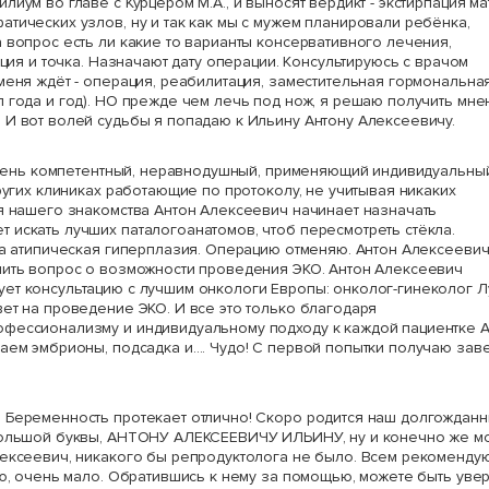
иум во главе с Курцером М.А., и выносят вердикт - экстирпация ма
тических узлов, ну и так как мы с мужем планировали ребёнка,
 вопрос есть ли какие то варианты консервативного лечения,
ация и точка. Назначают дату операции. Консультируюсь с врачом
меня ждёт - операция, реабилитация, заместительная гормональна
л года и год). НО прежде чем лечь под нож, я решаю получить мне
 И вот волей судьбы я попадаю к Ильину Антону Алексеевичу.
! Очень компетентный, неравнодушный, применяющий индивидуальны
других клиниках работающие по протоколу, не учитывая никаких
ня нашего знакомства Антон Алексеевич начинает назначать
 искать лучших паталогоанатомов, чтоб пересмотреть стёкла.
, а атипическая гиперплазия. Операцию отменяю. Антон Алексееви
шить вопрос о возможности проведения ЭКО. Антон Алексеевич
ет консультацию с лучшим онкологи Европы: онколог-гинеколог Л
вет на проведение ЭКО. И все это только благодаря
офессионализму и индивидуальному подходу к каждой пациентке 
чаем эмбрионы, подсадка и…. Чудо! С первой попытки получаю зав
 Беременность протекает отлично! Скоро родится наш долгождан
 большой буквы, АНТОНУ АЛЕКСЕЕВИЧУ ИЛЬИНУ, ну и конечно же м
лексеевич, никакого бы репродуктолога не было. Всем рекоменду
ию, очень мало. Обратившись к нему за помощью, можете быть уве