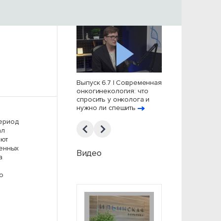
пуск 6.8 | Менопауза:
Выпуск 6.7 | Современная
Выпуск 6.6 | Цена
рмональный
онкогинекология: что
многозадачности:
брендинг, окно
спросить у онколога и
современной же
зможностей и качество
нужно ли спешить
нужен психолог
изни
ериод
ал
ают
венных
Видео
а
о