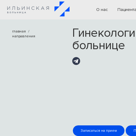
О нас
Пациент
Гинекологи
главная
направления
больнице
Записаться на прием
П