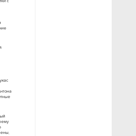
тки с
я
ние
й
ч
укас
Антона
етные
ный
оему
ю
рены,