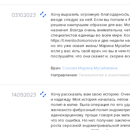
03.10.2023
Хочу выразить огромную благодарность 
везде следую за ней. Если вы попали к
решена наилучшим образом для вас. Мож
назначит. Всегда очень внимательна, че
специалистов единицы во всем мире. Ко
https://t.me/doctorsonova и две недели 
но это уже новая жизнь! Марина Мусабие
если у вас есть свой врач, но вы в чем-
послушайте, что она скажет и, скорее 
Врач:
Сонова Марина Мусабиевна
Направление:
Гинекология и онкогинек
14.09.2023
Хочу рассказать вам свою историю. Оче
и надежду. Моя история началась летом 
полип в матке. Была операция по его уда
железисто-фиброзный полип эндометри
аденокарценому, проще говоря рак матки
что это ошибка. Но нет, получаю заклю
роста серозной эндометривальной эпител