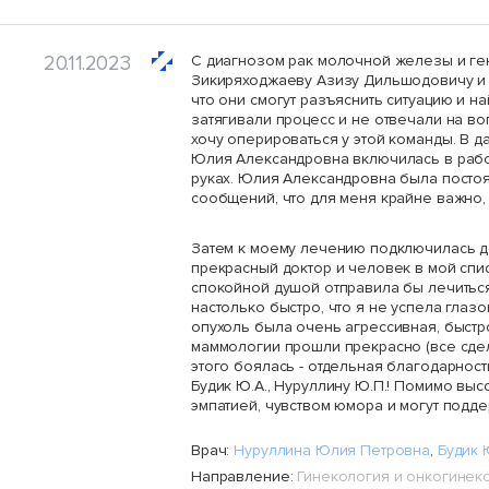
20.11.2023
С диагнозом рак молочной железы и ген
Зикиряходжаеву Азизу Дильшодовичу и Б
что они смогут разъяснить ситуацию и 
затягивали процесс и не отвечали на во
хочу оперироваться у этой команды. В 
Юлия Александровна включилась в работ
руках. Юлия Александровна была постоян
сообщений, что для меня крайне важно, т
Затем к моему лечению подключилась до
прекрасный доктор и человек в мой спис
спокойной душой отправила бы лечиться
настолько быстро, что я не успела глаз
опухоль была очень агрессивная, быстр
маммологии прошли прекрасно (все сдел
этого боялась - отдельная благодарност
Будик Ю.А., Нуруллину Ю.П.! Помимо вы
эмпатией, чувством юмора и могут подде
Врач:
Нуруллина Юлия Петровна
,
Будик 
Направление:
Гинекология и онкогинек