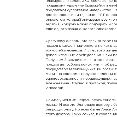
планировали делать ЭКО, собирают консил
придатками, удаление брызжейки и лимфа
предлагают суррогатное материнство. На
дообследование и т.д. - ответ НЕТ, опер
онкологом, который описывает все, что 
терапия (которую можно подбирать и по
ещё одного врача онколога-гинеколога.
Сразу хочу сказать - это врач от Бога
подход к каждой пациентке, а не как в 
тонкостей и нюансов. И с первого же д
дополнительные обследования, начинает
Получаем 2 заключения, что это не рак
предлагает собрать консилиум, чтоб ре
посредством телекоммуникации организу
Миниг, на котором я получаю зелёный с
заинтересованности, неравнодушию, пр
Алексеевича. Вступаю в протокол, полу
2 полоски.
Сейчас у меня 36 недель беременности.
малыш! И все это благодаря доктору с
репродуктологу. Но если бы не Антон А
этого доктора. Таких сейчас, к сожален