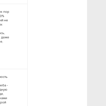
ех пор
00%
ий не
их
сь,
s даже
е,
ность
и
еба -
дную
де,
тками
орой