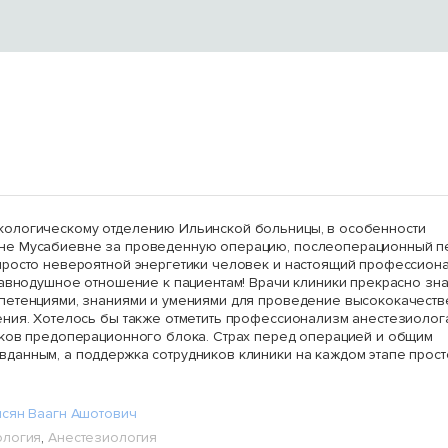
Гинекология и
Комплексное лечение
Вы
онкогинекология в
пролапса: от
го
Ильинской больнице
роботической хирургии
ре
до лабиопластики
во
кологическому отделению Ильинской больницы, в особенности
ж
не Мусабиевне за проведенную операцию, послеоперационный п
просто невероятной энергетики человек и настоящий профессион
равнодушное отношение к пациентам! Врачи клиники прекрасно зн
петенциями, знаниями и умениями для проведение высококачест
ения. Хотелось бы также отметить профессионализм анестезиолог
иков предоперационного блока. Страх перед операцией и общим
данным, а поддержка сотрудников клиники на каждом этапе прост
исян Ваагн Ашотович
ология
,
Анестезиология