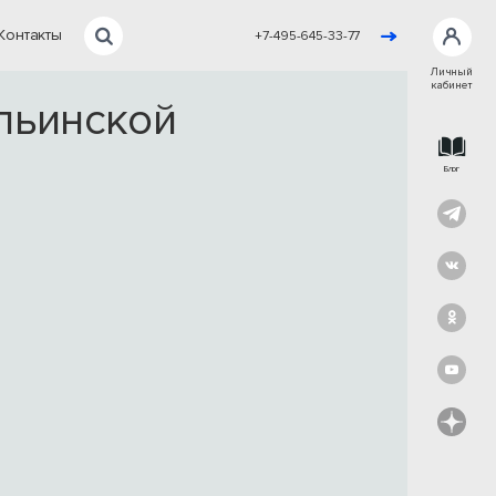
Контакты
+7-495-645-33-77
Личный
кабинет
льинской
Блог