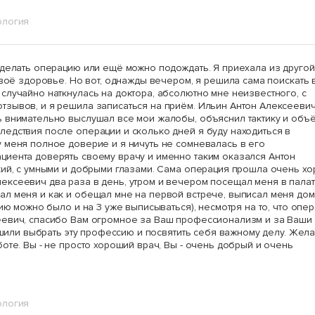
ология
 делать операцию или ещё можно подождать. Я приехала из другой
своё здоровье. Но вот, однажды вечером, я решила сама поискать 
случайно наткнулась на доктора, абсолютно мне неизвестного, с
зывов, и я решила записаться на приём. Ильин Антон Алексееви
ь внимательно выслушал все мои жалобы, объяснил тактику и объ
едствия после операции и сколько дней я буду находиться в
 меня полное доверие и я ничуть не сомневалась в его
иента доверять своему врачу и именно таким оказался Антон
кий, с умными и добрыми глазами. Сама операция прошла очень хо
ксеевич два раза в день, утром и вечером посещал меня в палат
л меня и как и обещал мне на первой встрече, выписал меня дом
нию можно было и на 3 уже выписываться), несмотря на то, что опе
еевич, спасибо Вам огромное за Ваш профессионализм и за Ваши
решили выбрать эту профессию и посвятить себя важному делу. Жел
оте. Вы - не просто хороший врач, Вы - очень добрый и очень
ология