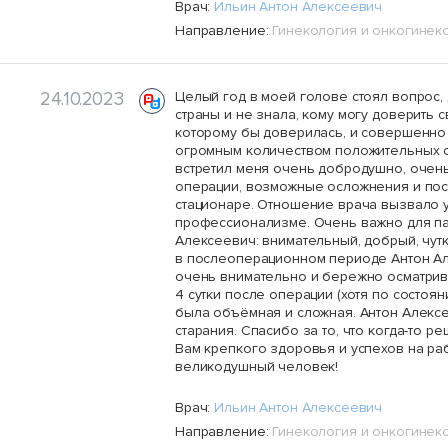
Врач:
Ильин Антон Алексеевич
Направление:
Гинекология и онкогинек
24.10.2023
Целый год в моей голове стоял вопрос,
страны и не знала, кому могу доверить 
которому бы доверилась, и совершенно 
огромным количеством положительных от
встретил меня очень добродушно, очен
операции, возможные осложнения и посл
стационаре. Отношение врача вызвало у
профессионализме. Очень важно для пац
Алексеевич: внимательный, добрый, чут
в послеоперационном периоде Антон Але
очень внимательно и бережно осматрива
4 сутки после операции (хотя по состоя
была объёмная и сложная. Антон Алекс
старания. Спасибо за то, что когда-то 
Вам крепкого здоровья и успехов на раб
великодушный человек!
Врач:
Ильин Антон Алексеевич
Направление:
Гинекология и онкогинек