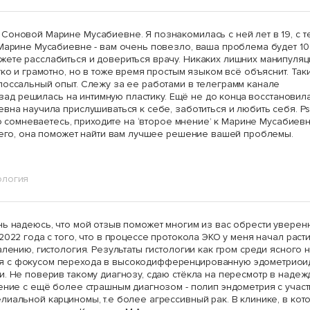
Соновой Марине Мусабиевне. Я познакомилась с ней лет в 19, с т
 Марине Мусабиевне - вам очень повезло, ваша проблема будет 1
ете расслабиться и довериться врачу. Никаких лишних манипуляц
тко и грамотно, но в тоже время простым языком всё объяснит. Так
лоссальный опыт. Слежу за ее работами в телеграмм канале
назад решилась на интимную пластику. Ещё не до конца восстановила
вна научила прислушиваться к себе, заботиться и любить себя. P
то сомневаетесь, приходите на ‘второе мнение’ к Марине Мусабиевн
всего, она поможет найти вам лучшее решение вашей проблемы.
ология
нь надеюсь, что мой отзыв поможет многим из вас обрести уверен
2022 года с того, что в процессе протокола ЭКО у меня начал раст
лению, гистология. Результаты гистологии как гром среди ясного н
я с фокусом перехода в высокодифференцированную эдометриои
. Не поверив такому диагнозу, сдаю стёкла на пересмотр в надеж
чение с ещё более страшным диагнозом - полип эндометрия с учас
иальной карциномы, т.е более агрессивный рак. В клинике, в кот