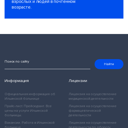
взрослых и людей в почтенном
возрасте.
Поиск по сайту
Найти
Информация
Лицензии
Официальная информация об
Лицензия на осуществление
Ильинской больнице
медицинской деятельности
Прайс-лист. Прейскурант. Все
Лицензия на осуществление
цены на услуги Ильинской
фармацевтической
больницы.
деятельности
Вакансии. Работа в Ильинской
Лицензия на осуществление
больнице
деятельности по обороту