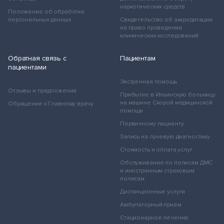
наркотических средств
Положение об обработке
персональных данных
Свидетельство об аккредитации
на право проведения
клинических исследований
Обратная связь с
Пациентам
пациентами
Экстренная помощь
Отзывы и предложения
Прибытие в Ильинскую больницу
на машине Скорой медицинской
Обращение к Главному врачу
помощи
Первичному пациенту
Запись на лучевую диагностику
Стоимость и оплата услуг
Обслуживание по полисам ДМС
и иностранным страховым
полисам
Дистанционные услуги
Амбулаторный прием
Стационарное лечение