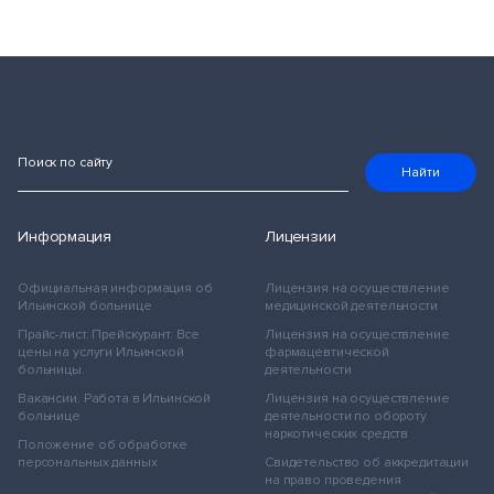
Поиск по сайту
Найти
Информация
Лицензии
Официальная информация об
Лицензия на осуществление
Ильинской больнице
медицинской деятельности
Прайс-лист. Прейскурант. Все
Лицензия на осуществление
цены на услуги Ильинской
фармацевтической
больницы.
деятельности
Вакансии. Работа в Ильинской
Лицензия на осуществление
больнице
деятельности по обороту
наркотических средств
Положение об обработке
персональных данных
Свидетельство об аккредитации
на право проведения